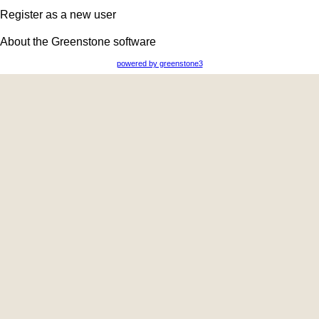
Register as a new user
About the Greenstone software
powered by greenstone3