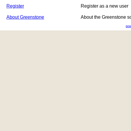
Register
Register as a new user
About Greenstone
About the Greenstone s
pow