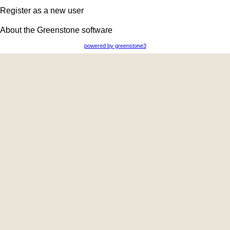
Register as a new user
About the Greenstone software
powered by greenstone3