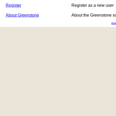
Register
Register as a new user
About Greenstone
About the Greenstone s
pow