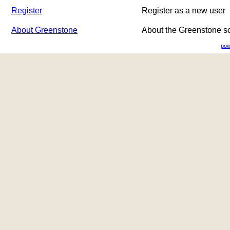
Register
Register as a new user
About Greenstone
About the Greenstone s
pow