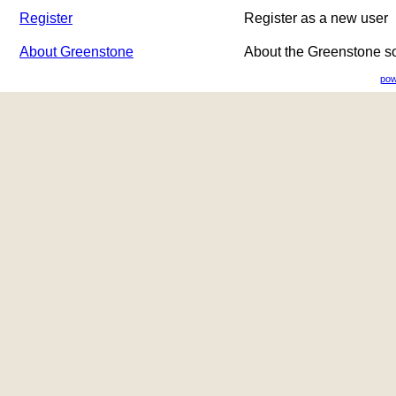
Register
Register as a new user
About Greenstone
About the Greenstone s
pow