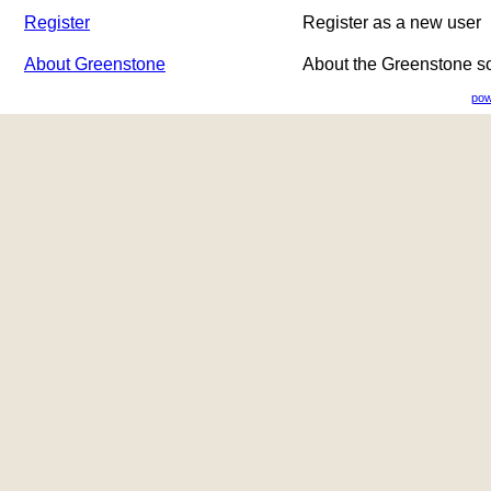
Register
Register as a new user
About Greenstone
About the Greenstone s
pow