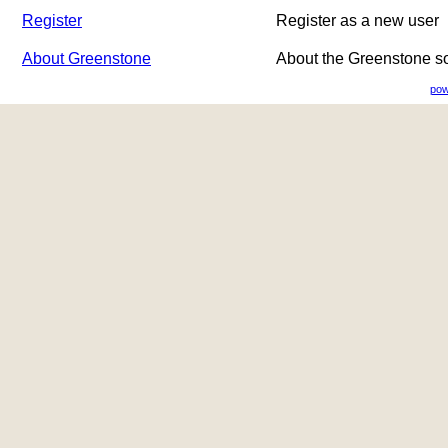
Register
Register as a new user
About Greenstone
About the Greenstone s
pow