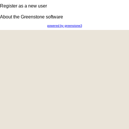
Register as a new user
About the Greenstone software
powered by greenstone3