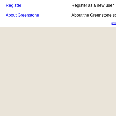
Register
Register as a new user
About Greenstone
About the Greenstone s
pow