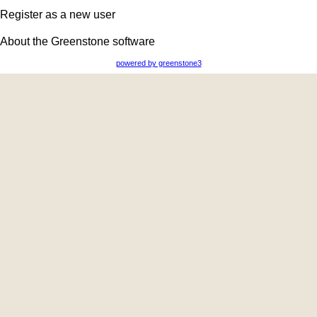
Register as a new user
About the Greenstone software
powered by greenstone3