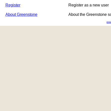
Register
Register as a new user
About Greenstone
About the Greenstone s
pow