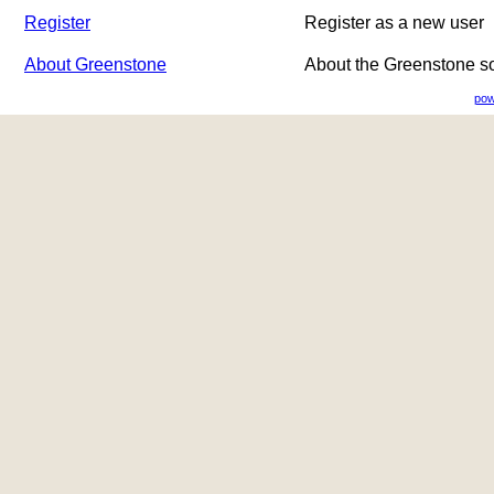
Register
Register as a new user
About Greenstone
About the Greenstone s
pow