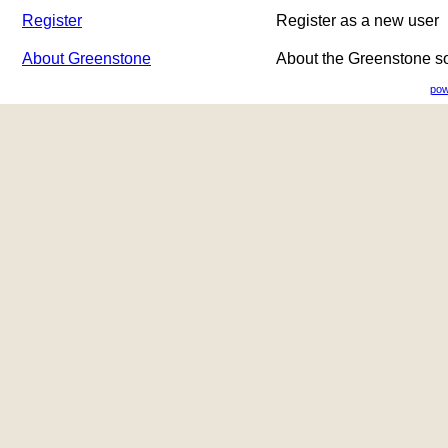
Register
Register as a new user
About Greenstone
About the Greenstone s
pow