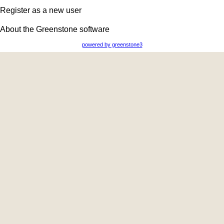
Register as a new user
About the Greenstone software
powered by greenstone3