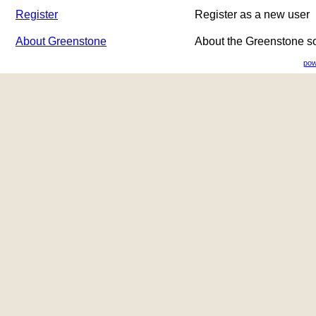
Register
Register as a new user
About Greenstone
About the Greenstone s
pow