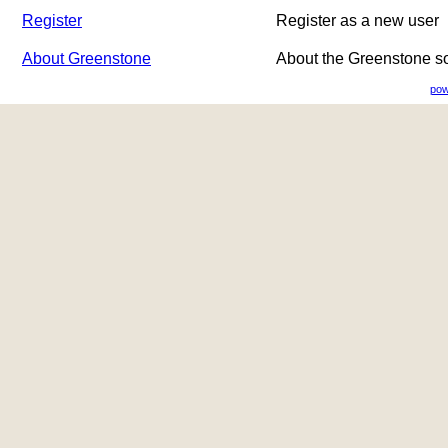
Register
Register as a new user
About Greenstone
About the Greenstone s
pow