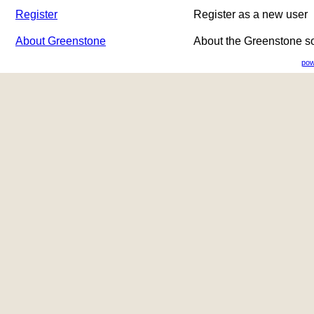
Register
Register as a new user
About Greenstone
About the Greenstone s
pow