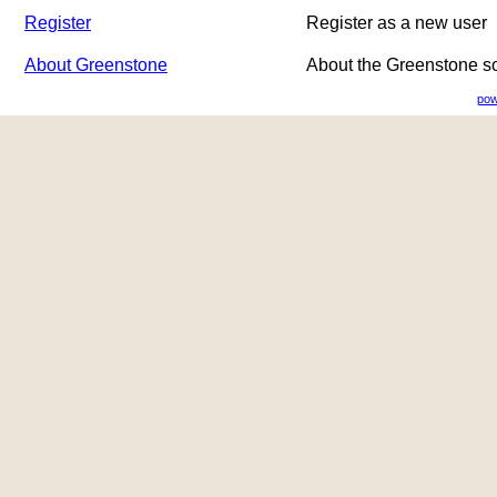
Register
Register as a new user
About Greenstone
About the Greenstone s
pow