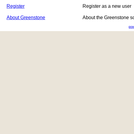
Register
Register as a new user
About Greenstone
About the Greenstone s
pow