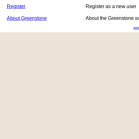
Register
Register as a new user
About Greenstone
About the Greenstone s
pow