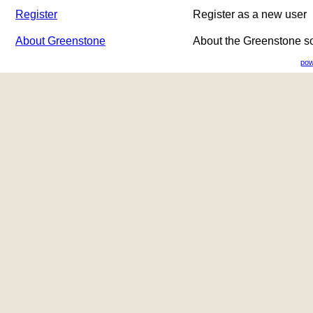
Register
Register as a new user
About Greenstone
About the Greenstone s
pow