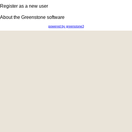
Register as a new user
About the Greenstone software
powered by greenstone3