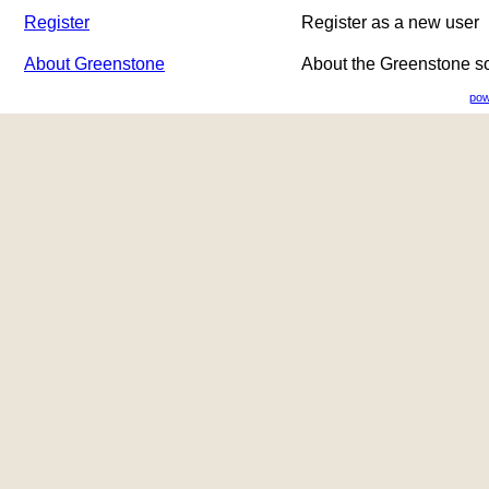
Register
Register as a new user
About Greenstone
About the Greenstone s
pow