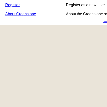
Register
Register as a new user
About Greenstone
About the Greenstone s
pow