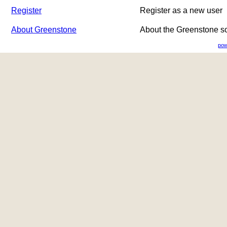
Register
Register as a new user
About Greenstone
About the Greenstone s
pow