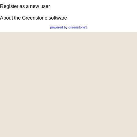
Register as a new user
About the Greenstone software
powered by greenstone3