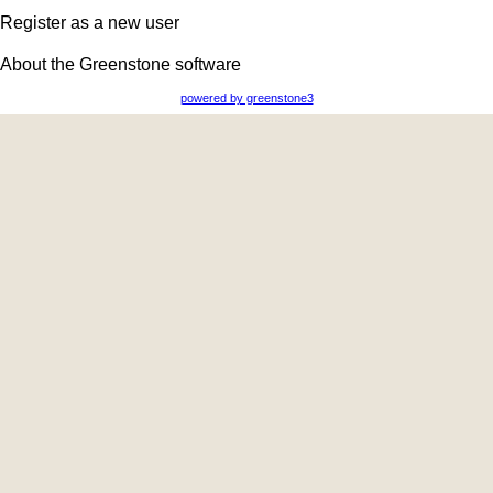
Register as a new user
About the Greenstone software
powered by greenstone3