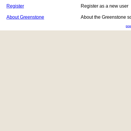
Register
Register as a new user
About Greenstone
About the Greenstone s
pow