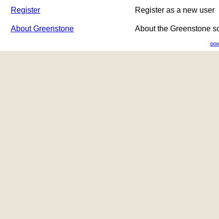
Register
Register as a new user
About Greenstone
About the Greenstone s
pow