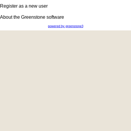
Register as a new user
About the Greenstone software
powered by greenstone3