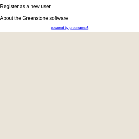
Register as a new user
About the Greenstone software
powered by greenstone3