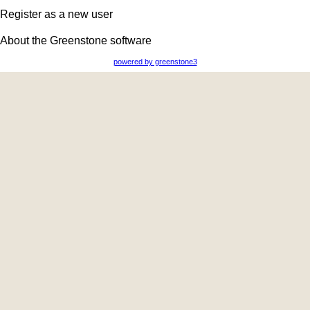
Register as a new user
About the Greenstone software
powered by greenstone3