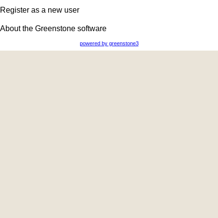
Register as a new user
About the Greenstone software
powered by greenstone3