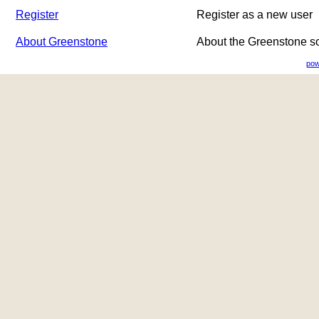
Register
Register as a new user
About Greenstone
About the Greenstone s
pow