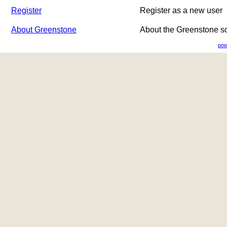
Register
Register as a new user
About Greenstone
About the Greenstone s
pow