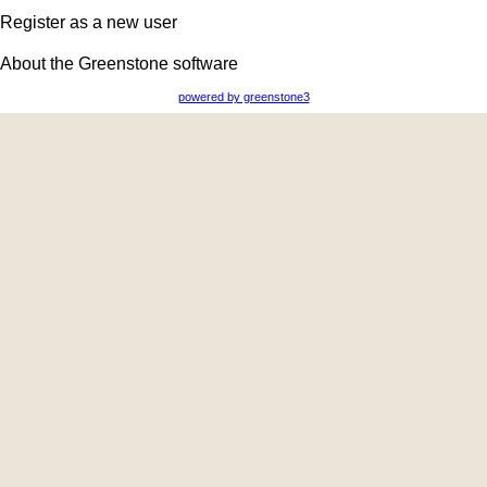
Register as a new user
About the Greenstone software
powered by greenstone3