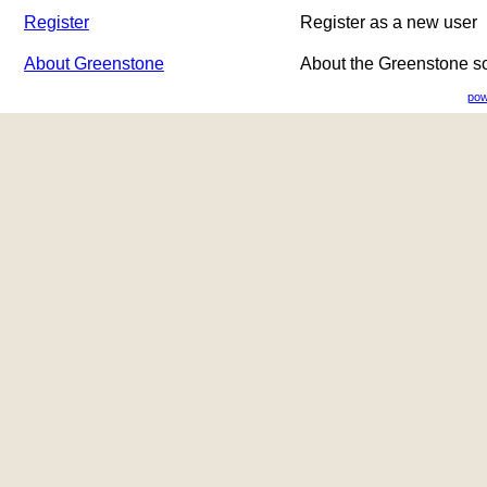
Register
Register as a new user
About Greenstone
About the Greenstone s
pow