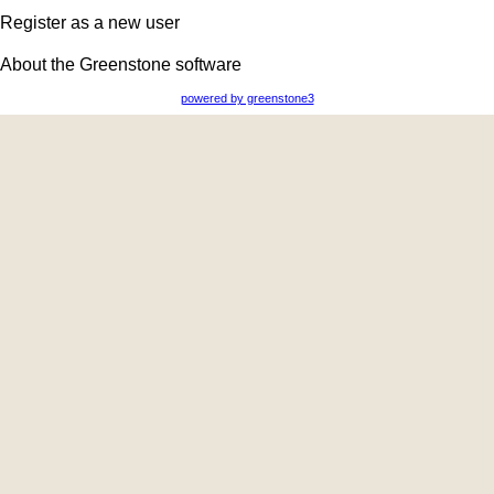
Register as a new user
About the Greenstone software
powered by greenstone3