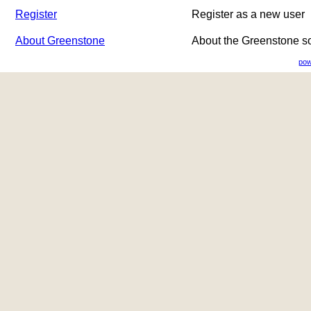
Register
Register as a new user
About Greenstone
About the Greenstone s
pow