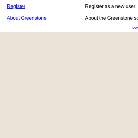
Register
Register as a new user
About Greenstone
About the Greenstone s
pow