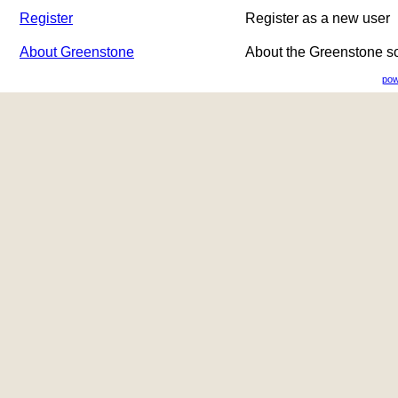
Register
Register as a new user
About Greenstone
About the Greenstone s
pow