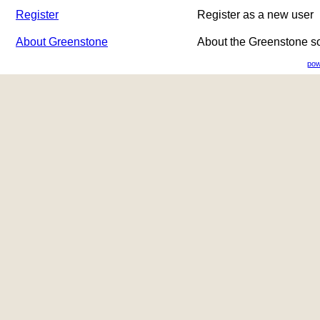
Register
Register as a new user
About Greenstone
About the Greenstone s
pow