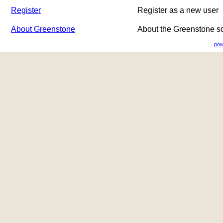
Register
Register as a new user
About Greenstone
About the Greenstone s
pow