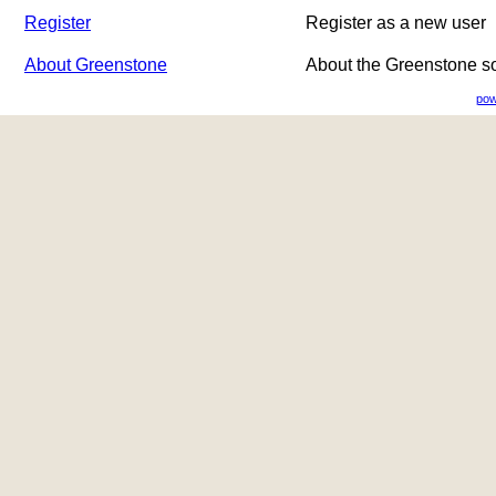
Register
Register as a new user
About Greenstone
About the Greenstone s
pow