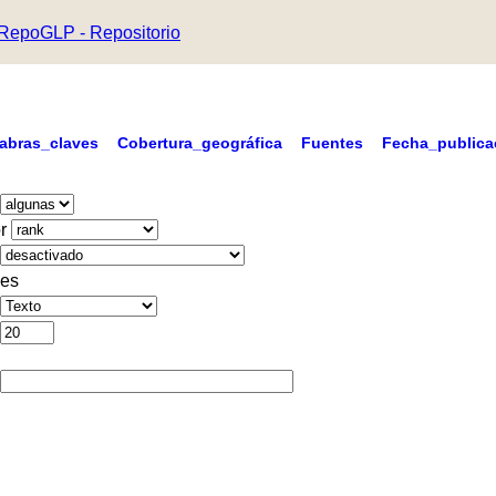
RepoGLP - Repositorio
labras_claves
Cobertura_geográfica
Fuentes
Fecha_publica
r
es