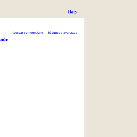
Help
buscar por formulario
búsqueda avanzada
ción