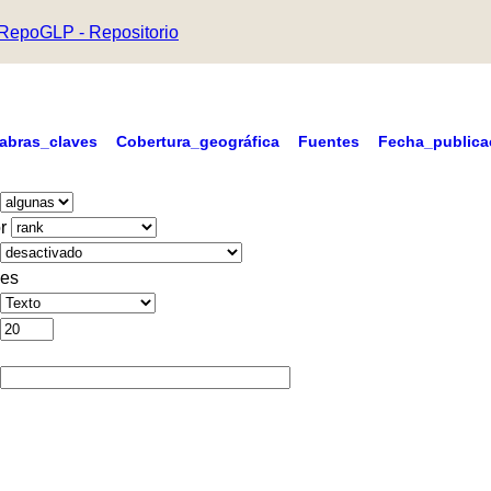
RepoGLP - Repositorio
labras_claves
Cobertura_geográfica
Fuentes
Fecha_publica
r
es