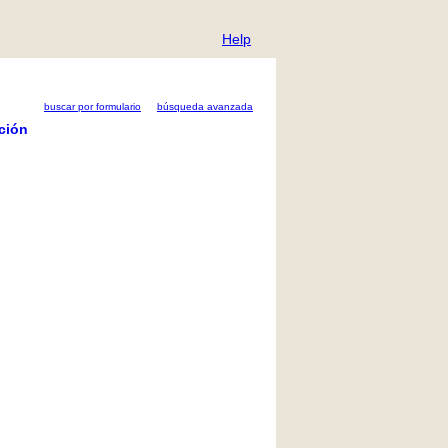
Help
buscar por formulario
búsqueda avanzada
ción