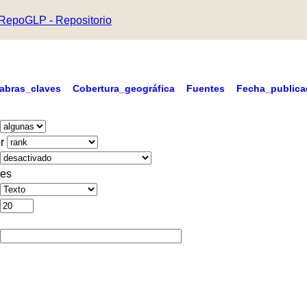
RepoGLP - Repositorio
labras_claves
Cobertura_geográfica
Fuentes
Fecha_publica
r
es