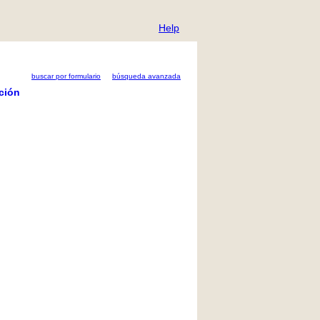
Help
buscar por formulario
búsqueda avanzada
ción