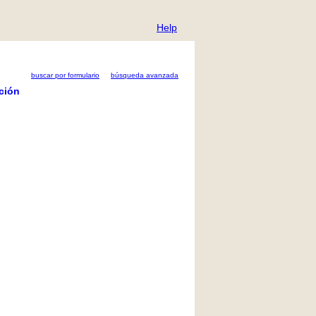
Help
buscar por formulario
búsqueda avanzada
ción