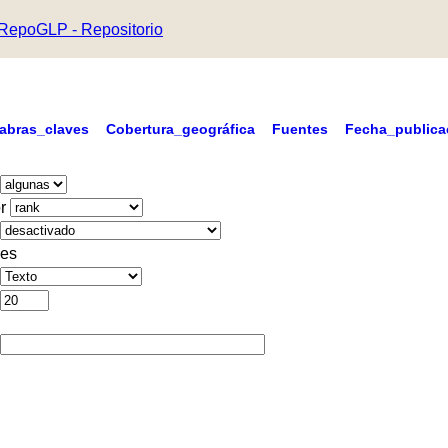
RepoGLP - Repositorio
labras_claves
Cobertura_geográfica
Fuentes
Fecha_publica
r
es