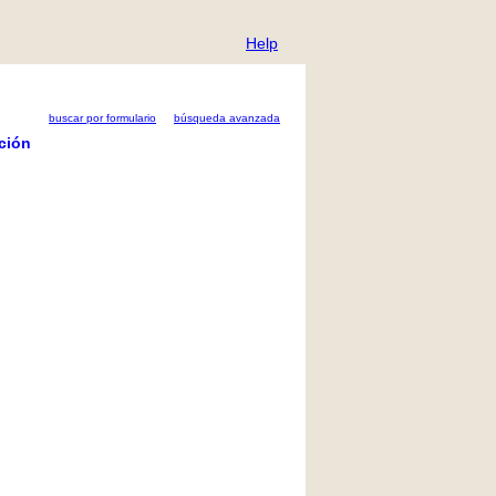
Help
buscar por formulario
búsqueda avanzada
ción