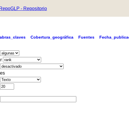
RepoGLP - Repositorio
labras_claves
Cobertura_geográfica
Fuentes
Fecha_publica
r
es